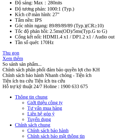
Độ sáng: Max：280nits
Độ tương phản: 1000:1 (Typ.)
Kích cỡ màn hình: 27"
Tấm nền: IPS
Góc nhìn ngang: 89/89/89/89 (Typ.)(CR≥10)
Tốc độ phản hồi: 2.5ms(OD)/5ms(Typ.G to G)
Cổng kết nối: HDMI1.4 x1 / DP1.2 x1 / Audio out
Tần số quét: 170Hz
Thu gọn
Xem thêm
So sánh sản phẩm...
Chính sách phân phối đảm bảo quyền lợi cho KH
Chính sách bảo hành
Nhanh chóng - Tiện ích
Tiện ích tra cứu
Tiện ích tra cứu
Hỗ trợ kỹ thuật 24/7
Holine : 1900 633 675
Thông tin chung
Giới thiệu công ty
Tư vấn mua hàng
Liên hệ góp ý
Tuyển dụng
Chính sách chung
Chính sách bảo hành
Chính sách bảo mật thông tin