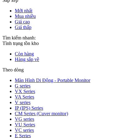
Sắp xếp
Mới nhất
Mua nhiều
Giá cao
Giá thấp
Tìm kiếm nhanh:
Tình trạng tồn kho
Còn hàng
Hàng sắp về
Theo dòng
Màn Hình Di Động - Portable Monitor
G series
VX Series
VA Series
V series
IP (IPS) Series
CM Series (Cuver monitor)
VG series
VU Series
VC series
E Series