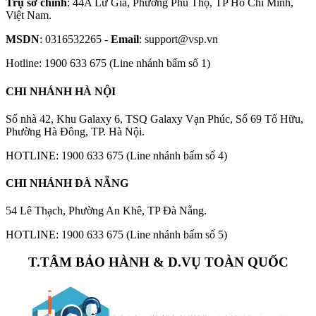
Trụ sở chính
: 44A Lữ Gia, Phường Phú Thọ, TP Hồ Chí Minh,
Việt Nam.
MSDN
: 0316532265 -
Email
: support@vsp.vn
Hotline: 1900 633 675 (Line nhánh bấm số 1)
CHI NHÁNH HÀ NỘI
Số nhà 42, Khu Galaxy 6, TSQ Galaxy Vạn Phúc, Số 69 Tố Hữu,
Phường Hà Đông, TP. Hà Nội.
HOTLINE: 1900 633 675 (Line nhánh bấm số 4)
CHI NHÁNH ĐÀ NẴNG
54 Lê Thạch, Phường An Khê, TP Đà Nẵng.
HOTLINE: 1900 633 675 (Line nhánh bấm số 5)
T.TÂM BẢO HÀNH & D.VỤ TOÀN QUỐC