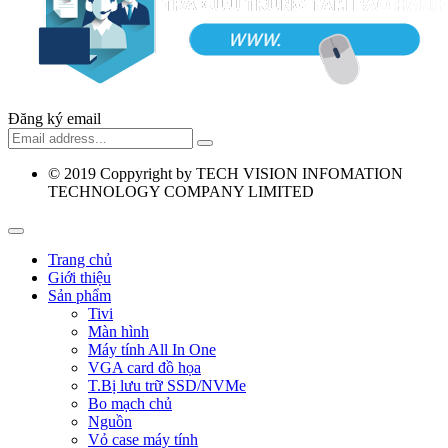
Đăng ký email
© 2019
Coppyright by TECH VISION INFOMATION
TECHNOLOGY COMPANY LIMITED
Trang chủ
Giới thiệu
Sản phẩm
Tivi
Màn hình
Máy tính All In One
VGA card đồ họa
T.Bị lưu trữ SSD/NVMe
Bo mạch chủ
Nguồn
Vỏ case máy tính