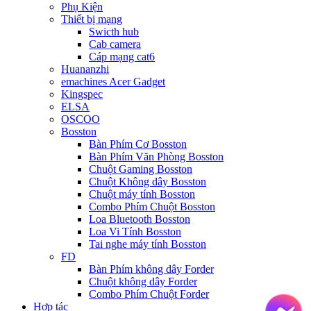
Phụ Kiện
Thiết bị mạng
Swicth hub
Cab camera
Cáp mạng cat6
Huananzhi
emachines Acer Gadget
Kingspec
ELSA
OSCOO
Bosston
Bàn Phím Cơ Bosston
Bàn Phím Văn Phòng Bosston
Chuột Gaming Bosston
Chuột Không dây Bosston
Chuột máy tính Bosston
Combo Phím Chuột Bosston
Loa Bluetooth Bosston
Loa Vi Tính Bosston
Tai nghe máy tính Bosston
FD
Bàn Phím không dây Forder
Chuột không dây Forder
Combo Phím Chuột Forder
Hợp tác