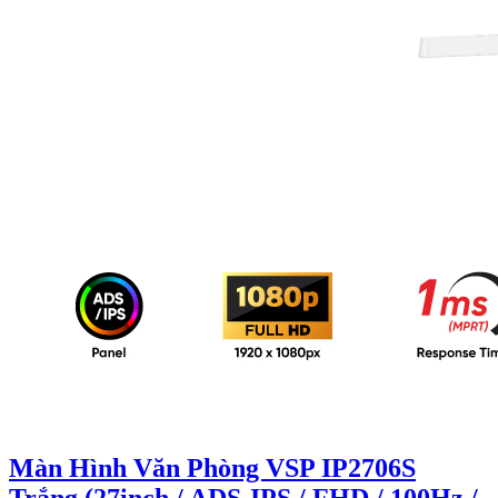
Màn Hình Văn Phòng VSP IP2706S
Trắng (27inch / ADS-IPS / FHD / 100Hz /