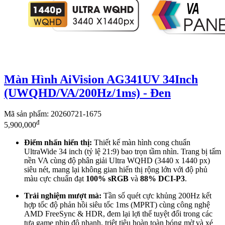
Màn Hình AiVision AG341UV 34Inch
(UWQHD/VA/200Hz/1ms) - Đen
Mã sản phẩm: 20260721-1675
đ
5,900,000
Điểm nhấn hiển thị:
Thiết kế màn hình cong chuẩn
UltraWide 34 inch (tỷ lệ 21:9) bao trọn tầm nhìn. Trang bị tấm
nền VA cùng độ phân giải Ultra WQHD (3440 x 1440 px)
siêu nét, mang lại không gian hiển thị rộng lớn với độ phủ
màu cực chuẩn đạt
100% sRGB
và
88% DCI-P3
.
Trải nghiệm mượt mà:
Tần số quét cực khủng 200Hz kết
hợp tốc độ phản hồi siêu tốc 1ms (MPRT) cùng công nghệ
AMD FreeSync & HDR, đem lại lợi thế tuyệt đối trong các
tựa game nhịp độ nhanh, triệt tiêu hoàn toàn bóng mờ và xé