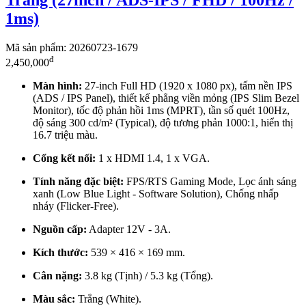
1ms)
Mã sản phẩm: 20260723-1679
đ
2,450,000
Màn hình:
27-inch Full HD (1920 x 1080 px), tấm nền IPS
(ADS / IPS Panel), thiết kế phẳng viền mỏng (IPS Slim Bezel
Monitor), tốc độ phản hồi 1ms (MPRT), tần số quét 100Hz,
độ sáng 300 cd/m² (Typical), độ tương phản 1000:1, hiển thị
16.7 triệu màu.
Cổng kết nối:
1 x HDMI 1.4, 1 x VGA.
Tính năng đặc biệt:
FPS/RTS Gaming Mode, Lọc ánh sáng
xanh (Low Blue Light - Software Solution), Chống nhấp
nháy (Flicker-Free).
Nguồn cấp:
Adapter 12V - 3A.
Kích thước:
539 × 416 × 169 mm.
Cân nặng:
3.8 kg (Tịnh) / 5.3 kg (Tổng).
Màu sắc:
Trắng (White).