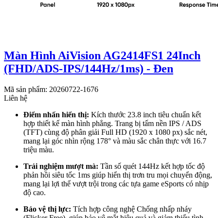
Màn Hình AiVision AG2414FS1 24Inch
(FHD/ADS-IPS/144Hz/1ms) - Đen
Mã sản phẩm: 20260722-1676
Liên hệ
Điểm nhấn hiển thị:
Kích thước 23.8 inch tiêu chuẩn kết
hợp thiết kế màn hình phẳng. Trang bị tấm nền IPS / ADS
(TFT) cùng độ phân giải Full HD (1920 x 1080 px) sắc nét,
mang lại góc nhìn rộng 178° và màu sắc chân thực với 16.7
triệu màu.
Trải nghiệm mượt mà:
Tần số quét 144Hz kết hợp tốc độ
phản hồi siêu tốc 1ms giúp hiển thị trơn tru mọi chuyển động,
mang lại lợi thế vượt trội trong các tựa game eSports có nhịp
độ cao.
Bảo vệ thị lực:
Tích hợp công nghệ Chống nhấp nháy
(Flicker Free), giúp bảo vệ mắt hiệu quả và giảm thiểu tình