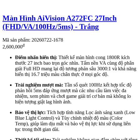
Màn Hình AiVision A272FC 27Inch
(FHD/VA/100Hz/5ms) - Trắng
Mã sản phẩm: 20260722-1678
đ
2,600,000
Điểm nhấn hiển thị:
Thiết kế màn hình cong 1800R kích
thước 27 inch bao trọn góc nhìn. Tấm nền VA cùng độ phân
giải Full HD mang lại độ tương phản sâu 3000:1 và khả năng
hiển thị 16.7 triệu màu chân thực ở mọi góc độ.
Trải nghiệm mượt mà:
Tần số quét 100Hz kết hợp tốc độ
phản hồi 5ms đáp ứng mượt mà các nhu cầu làm việc đa
nhiệm, xem phim và chơi game giải trí cơ bản mà không lo
hiện tượng giật lag hình ảnh.
Bảo vệ thị lực:
Tích hợp tính năng Lọc ánh sáng xanh (Low
Blue Light Control) và Tùy chỉnh nhiệt độ màu (Color
Temp), giúp làm dịu mắt và bảo vệ thị lực khi sử dụng liên
tục trong thời gian dài.
Thiết kế tối giản:
Trải nghiệm không gian đắm chìm với tông