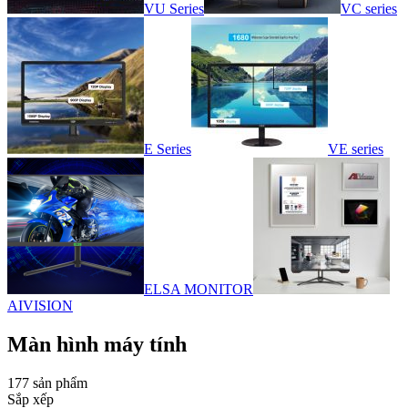
VU Series
VC series
E Series
VE series
ELSA MONITOR
AIVISION
Màn hình máy tính
177 sản phẩm
Sắp xếp