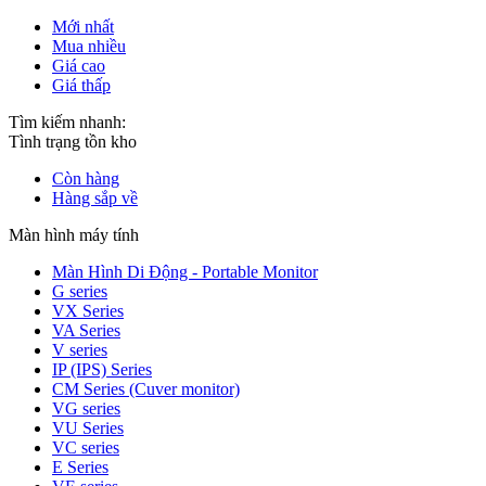
Mới nhất
Mua nhiều
Giá cao
Giá thấp
Tìm kiếm nhanh:
Tình trạng tồn kho
Còn hàng
Hàng sắp về
Màn hình máy tính
Màn Hình Di Động - Portable Monitor
G series
VX Series
VA Series
V series
IP (IPS) Series
CM Series (Cuver monitor)
VG series
VU Series
VC series
E Series