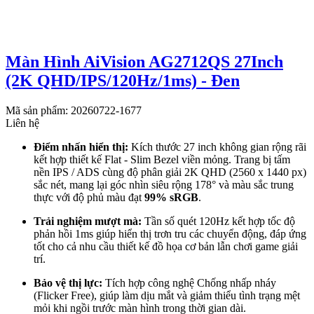
Màn Hình AiVision AG2712QS 27Inch
(2K QHD/IPS/120Hz/1ms) - Đen
Mã sản phẩm: 20260722-1677
Liên hệ
Điểm nhấn hiển thị:
Kích thước 27 inch không gian rộng rãi
kết hợp thiết kế Flat - Slim Bezel viền mỏng. Trang bị tấm
nền IPS / ADS cùng độ phân giải 2K QHD (2560 x 1440 px)
sắc nét, mang lại góc nhìn siêu rộng 178° và màu sắc trung
thực với độ phủ màu đạt
99% sRGB
.
Trải nghiệm mượt mà:
Tần số quét 120Hz kết hợp tốc độ
phản hồi 1ms giúp hiển thị trơn tru các chuyển động, đáp ứng
tốt cho cả nhu cầu thiết kế đồ họa cơ bản lẫn chơi game giải
trí.
Bảo vệ thị lực:
Tích hợp công nghệ Chống nhấp nháy
(Flicker Free), giúp làm dịu mắt và giảm thiểu tình trạng mệt
mỏi khi ngồi trước màn hình trong thời gian dài.