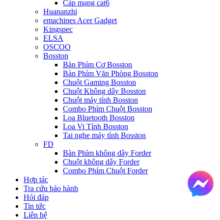
Cáp mạng cat6
Huananzhi
emachines Acer Gadget
Kingspec
ELSA
OSCOO
Bosston
Bàn Phím Cơ Bosston
Bàn Phím Văn Phòng Bosston
Chuột Gaming Bosston
Chuột Không dây Bosston
Chuột máy tính Bosston
Combo Phím Chuột Bosston
Loa Bluetooth Bosston
Loa Vi Tính Bosston
Tai nghe máy tính Bosston
FD
Bàn Phím không dây Forder
Chuột không dây Forder
Combo Phím Chuột Forder
Hợp tác
Tra cứu bảo hành
Hỏi đáp
Tin tức
Liên hệ