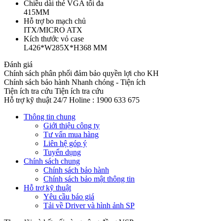
Chiều dài thẻ VGA tối đa
415MM
Hỗ trợ bo mạch chủ
ITX/MICRO ATX
Kích thước vỏ case
L426*W285X*H368 MM
Đánh giá
Chính sách phân phối đảm bảo quyền lợi cho KH
Chính sách bảo hành
Nhanh chóng - Tiện ích
Tiện ích tra cứu
Tiện ích tra cứu
Hỗ trợ kỹ thuật 24/7
Holine : 1900 633 675
Thông tin chung
Giới thiệu công ty
Tư vấn mua hàng
Liên hệ góp ý
Tuyển dụng
Chính sách chung
Chính sách bảo hành
Chính sách bảo mật thông tin
Hỗ trợ kỹ thuật
Yêu cầu báo giá
Tải về Driver và hình ảnh SP