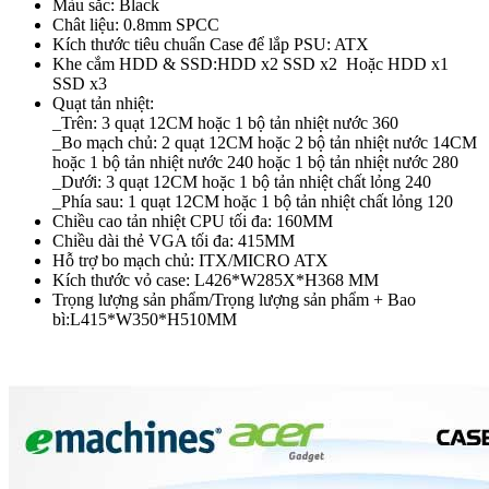
Màu sắc: Black
Chât liệu: 0.8mm SPCC
Kích thước tiêu chuẩn Case để lắp PSU: ATX
Khe cắm HDD & SSD:HDD x2 SSD x2 Hoặc HDD x1
SSD x3
Quạt tản nhiệt:
_Trên: 3 quạt 12CM hoặc 1 bộ tản nhiệt nước 360
_Bo mạch chủ: 2 quạt 12CM hoặc 2 bộ tản nhiệt nước 14CM
hoặc 1 bộ tản nhiệt nước 240 hoặc 1 bộ tản nhiệt nước 280
_Dưới: 3 quạt 12CM hoặc 1 bộ tản nhiệt chất lỏng 240
_Phía sau: 1 quạt 12CM hoặc 1 bộ tản nhiệt chất lỏng 120
Chiều cao tản nhiệt CPU tối đa: 160MM
Chiều dài thẻ VGA tối đa: 415MM
Hỗ trợ bo mạch chủ: ITX/MICRO ATX
Kích thước vỏ case: L426*W285X*H368 MM
Trọng lượng sản phẩm/Trọng lượng sản phẩm + Bao
bì:L415*W350*H510MM