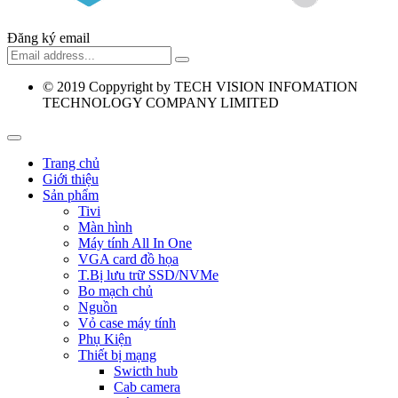
Đăng ký email
© 2019
Coppyright by TECH VISION INFOMATION
TECHNOLOGY COMPANY LIMITED
Trang chủ
Giới thiệu
Sản phẩm
Tivi
Màn hình
Máy tính All In One
VGA card đồ họa
T.Bị lưu trữ SSD/NVMe
Bo mạch chủ
Nguồn
Vỏ case máy tính
Phụ Kiện
Thiết bị mạng
Swicth hub
Cab camera